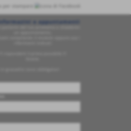
informazini o appuntamenti
i parlarmi del tuo problema o chiedermi
un appuntamento,
tami compilando il modulo oppure usa i
riferimenti indicati
Ti risponderò il prima possibile !!!
Grazie.
 in grassetto sono obbligatori
me