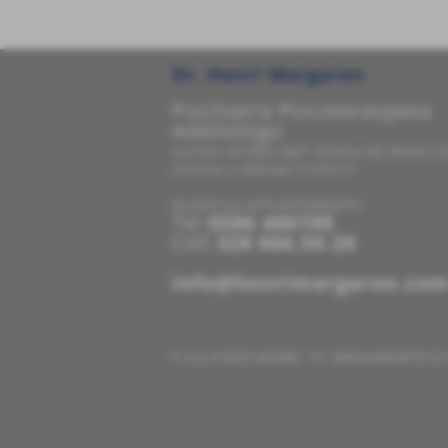
Dr. Henri Margaron
Psichiatra Psicoteraupeta
Additologo
Iscritto all'Albo dell' Ordine dei Medici d
Livorno n.958 del 11/07/77
RICEVE SU APPUNTAMENTO
Tel
0586 406198
Cell
328 066.50.20
info@henrimargaron.co
P.Iva 01852140498 - Cf. MRGHRR49T01Z