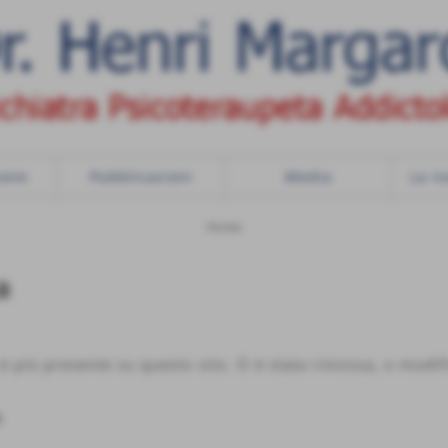
ione
Pubblicazioni
Media
La no
Home
a
 è più presente su questo sito. O è stata rimossa, o modif
t