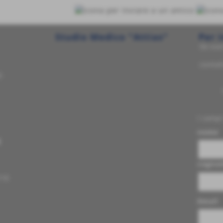
Studio Medico "Attias"
Per 
Se vuo
contat
i
I campi
nome
m
cogno
110
Email