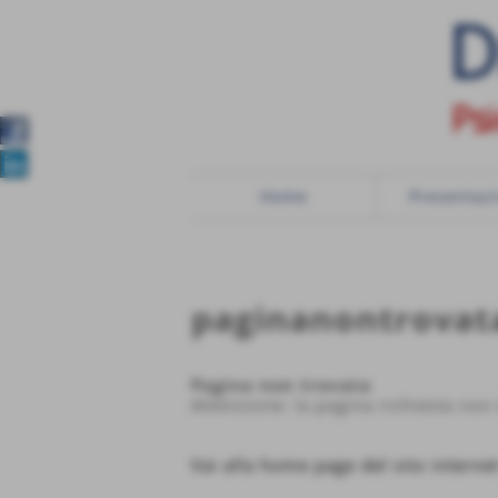
Home
Presentaz
paginanontrovat
Pagina non trovata
Attenzione: la pagina richiesta non
Vai alla home page del sito interne