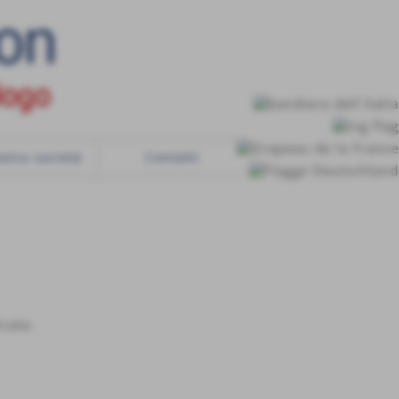
stra società
Contatti
icata.